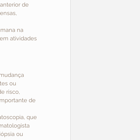
anterior de 
ensas, 
semana na 
 em atividades 
 mudança 
tes ou 
e risco, 
mportante de 
toscopia, que 
matologista 
iópsia ou 