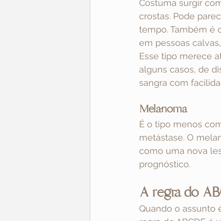
Costuma surgir co
crostas. Pode pare
tempo. Também é c
em pessoas calvas, 
Esse tipo merece a
alguns casos, de di
sangra com facilid
Melanoma
É o tipo menos com
metástase. O melano
como uma nova lesã
prognóstico.
A regra do ABC
Quando o assunto é