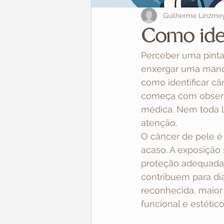
Guilherme Linzme
Como iden
Perceber uma pinta 
enxergar uma manc
como identificar c
começa com observa
médica. Nem toda l
atenção.
O câncer de pele é 
acaso. A exposição 
proteção adequada e
contribuem para dia
reconhecida, maior
funcional e estético