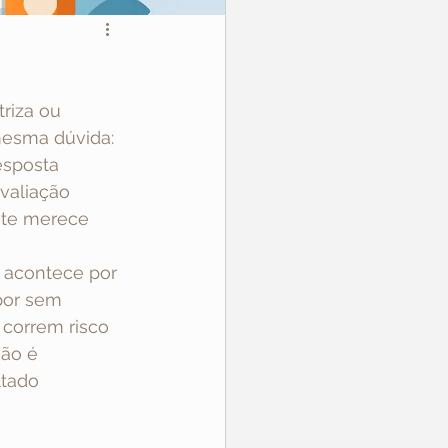
riza ou 
esma dúvida: 
esposta 
valiação 
nte merece 
o acontece por 
por sem 
 correm risco 
são é 
tado 