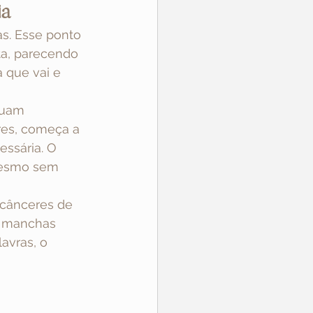
ia
s. Esse ponto 
a, parecendo 
que vai e 
nuam 
res, começa a 
essária. O 
mesmo sem 
 cânceres de 
, manchas 
avras, o 