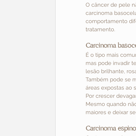
O câncer de pele n
carcinoma basocelu
comportamento dife
tratamento.
Carcinoma basoce
É o tipo mais comu
mas pode invadir t
lesão brilhante, ro
Também pode se ma
áreas expostas ao s
Por crescer devaga
Mesmo quando não re
maiores e deixar se
Carcinoma espino