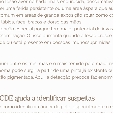
mo lesão avermelhada, mais endurecida, descamativ
cer uma ferida persistente ou uma área áspera que 
omum em áreas de grande exposição solar, como c
lábios, face, braços e dorso das mãos.
tenção especial porque tem maior potencial de invas
sseminação. O risco aumenta quando a lesão cresce r
ade ou está presente em pessoas imunossuprimidas.
um entre os três, mas é o mais temido pelo maior ri
ma pode surgir a partir de uma pinta já existente o
o pigmentada. Aqui, a detecção precoce faz enorme
DE ajuda a identificar suspeitas
 como identificar câncer de pele, especialmente o 