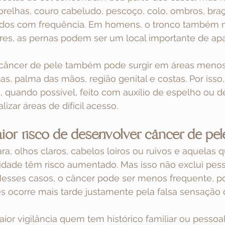
, orelhas, couro cabeludo, pescoço, colo, ombros, br
dos com frequência. Em homens, o tronco também 
es, as pernas podem ser um local importante de ap
âncer de pele também pode surgir em áreas menos
as, palma das mãos, região genital e costas. Por iss
, quando possível, feito com auxílio de espelho ou 
lizar áreas de difícil acesso.
r risco de desenvolver câncer de pel
ra, olhos claros, cabelos loiros ou ruivos e aquelas q
dade têm risco aumentado. Mas isso não exclui pess
esses casos, o câncer pode ser menos frequente, p
es ocorre mais tarde justamente pela falsa sensação 
r vigilância quem tem histórico familiar ou pessoal