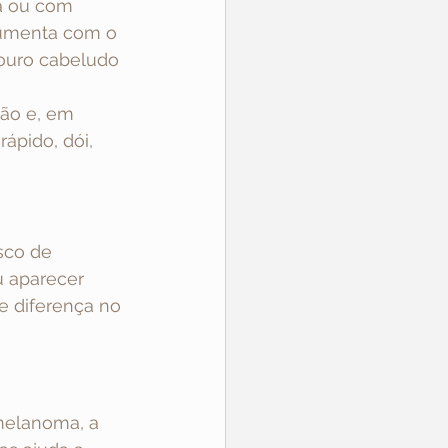
a ou com 
aumenta com o 
ouro cabeludo 
ão e, em 
ápido, dói, 
sco de 
u aparecer 
 diferença no 
melanoma, a 