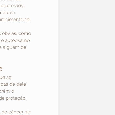
aços e mãos 
merece 
arecimento de 
 óbvias, como 
o, o autoexame 
de alguém de 
e
ue se 
oas de pele 
orém o 
de proteção 
 de câncer de 