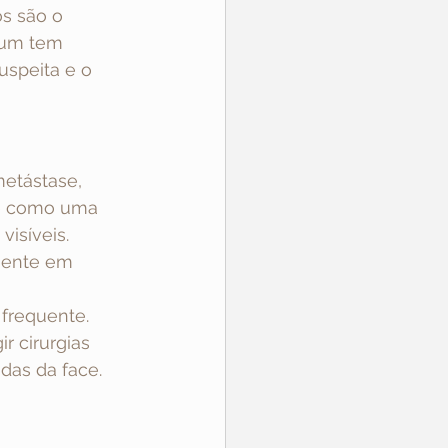
s são o 
 um tem 
uspeita e o 
etástase, 
ce como uma 
isíveis. 
mente em 
frequente. 
 cirurgias 
das da face.