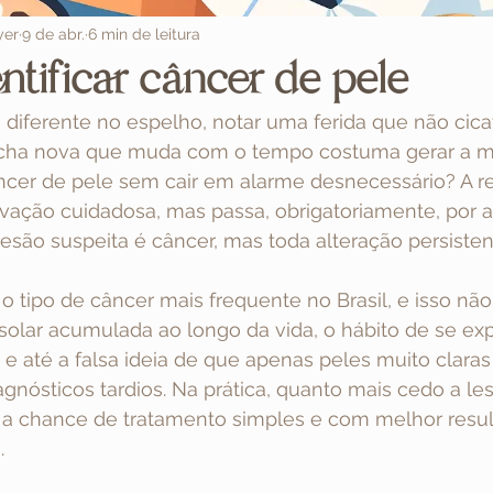
yer
9 de abr.
6 min de leitura
tificar câncer de pele
diferente no espelho, notar uma ferida que não cicat
ha nova que muda com o tempo costuma gerar a m
âncer de pele sem cair em alarme desnecessário? A r
ção cuidadosa, mas passa, obrigatoriamente, por a
esão suspeita é câncer, mas toda alteração persiste
o tipo de câncer mais frequente no Brasil, e isso nã
solar acumulada ao longo da vida, o hábito de se ex
 até a falsa ideia de que apenas peles muito claras
gnósticos tardios. Na prática, quanto mais cedo a le
 a chance de tratamento simples e com melhor resul
.