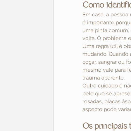
Como identific
Em casa, a pessoa n
é importante porqu
uma pinta comum, 
volta. O problema 
Uma regra útil é o
mudando. Quando um
coçar, sangrar ou f
mesmo vale para f
trauma aparente.
Outro cuidado é não
pele que se apres
rosadas, placas ásp
aspecto pode variar
Os principais 