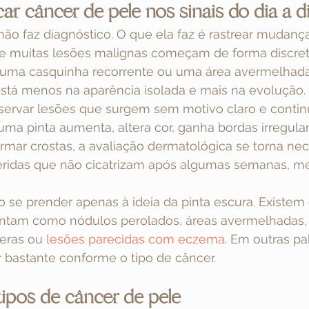
ar câncer de pele nos sinais do dia a d
ão faz diagnóstico. O que ela faz é rastrear mudança
e muitas lesões malignas começam de forma discret
uma casquinha recorrente ou uma área avermelhada 
está menos na aparência isolada e mais na evolução.
bservar lesões que surgem sem motivo claro e conti
a pinta aumenta, altera cor, ganha bordas irregula
ormar crostas, a avaliação dermatológica se torna nec
eridas que não cicatrizam após algumas semanas, 
 se prender apenas à ideia da pinta escura. Existem
entam como nódulos perolados, áreas avermelhadas
eras ou 
lesões parecidas com eczema
. Em outras pal
 bastante conforme o tipo de câncer.
tipos de câncer de pele