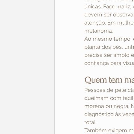
únicas. Face, nariz
devem ser observa
atenção. Em mulher
melanoma.
Ao mesmo tempo, c
planta dos pés, unh
precisa ser amplo e
confiança para visua
Quem tem maio
Pessoas de pele cla
queimam com facili
morena ou negra. N
diagnóstico às vez
total.
Também exigem maio