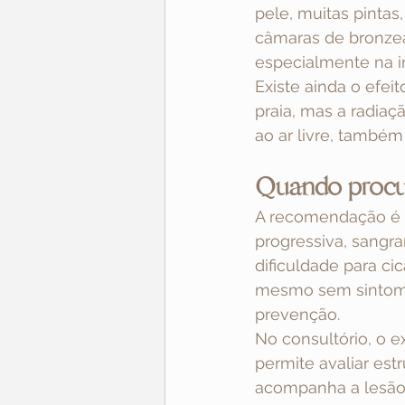
pele, muitas pintas
câmaras de bronzea
especialmente na i
Existe ainda o efe
praia, mas a radiaç
ao ar livre, também
Quando procu
A recomendação é 
progressiva, sangram
dificuldade para cic
mesmo sem sintoma
prevenção.
No consultório, o 
permite avaliar est
acompanha a lesão c