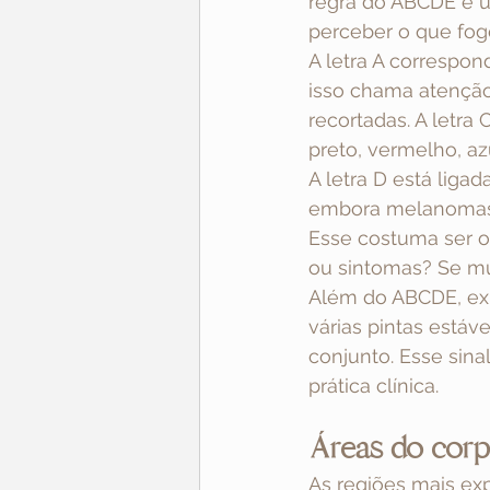
regra do ABCDE é um
perceber o que fog
A letra A correspon
isso chama atenção. 
recortadas. A letra
preto, vermelho, a
A letra D está liga
embora melanomas m
Esse costuma ser o 
ou sintomas? Se mud
Além do ABCDE, exis
várias pintas está
conjunto. Esse sin
prática clínica.
Áreas do corp
As regiões mais ex