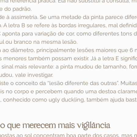
a referência prática. Ela não substitui a consulta, m
e do padrão.
de à assimetria. Se uma metade da pinta parece difer
A letra B se refere às bordas irregulares, mal defini
 C aponta para variação de cor, como diferentes tons 
zul ou branco na mesma lesão.
da ao diâmetro, principalmente lesões maiores que 6 m
enores também possam existir. Já a letra E signific
sinal mais relevante: a pinta mudou de tamanho, form
ou, vale investigar.
te o conceito da “lesão diferente das outras”. Muita
veis no corpo e percebem quando uma destoa claram
al, conhecido como ugly duckling, também ajuda bast
o que merecem mais vigilância
postas ao sol concentram boa parte dos casos, mas n