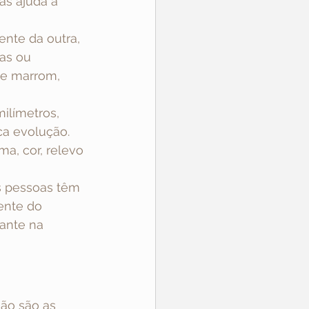
as ajuda a 
ente da outra, 
das ou 
de marrom, 
ilímetros, 
a evolução. 
a, cor, relevo 
s pessoas têm 
ente do 
ante na 
ão são as 