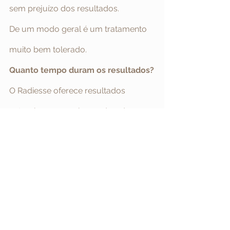
sem prejuízo dos resultados.
De um modo geral é um tratamento 
muito bem tolerado.
Quanto tempo duram os resultados?
O Radiesse oferece resultados 
naturais, progressivos e duradouros 
que podem chegar aos 12 meses e 
até 18 meses. 
Vou sentir o Radiesse debaixo da 
pele?
Durante as primeiras 2 ou 3 semanas 