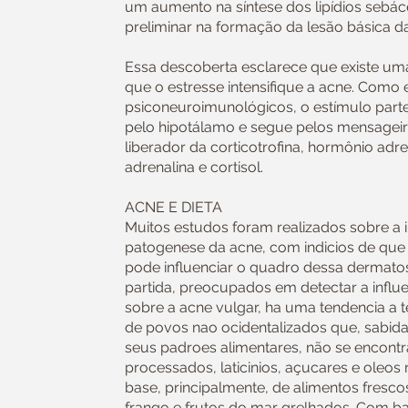
um aumento na síntese dos lipídios sebác
preliminar na formação da lesão básica d
Essa descoberta esclarece que existe uma 
que o estresse intensifique a acne. Como
psiconeuroimunológicos, o estímulo parte
pelo hipotálamo e segue pelos mensagei
liberador da corticotrofina, hormônio adre
adrenalina e cortisol.
ACNE E DIETA
Muitos estudos foram realizados sobre a i
patogenese da acne, com indicios de que 
pode influenciar o quadro dessa dermat
partida, preocupados em detectar a influ
sobre a acne vulgar, ha uma tendencia a t
de povos nao ocidentalizados que, sabid
seus padroes alimentares, não se encont
processados, laticinios, açucares e oleos 
base, principalmente, de alimentos frescos,
frango e frutos do mar grelhados. Com ba