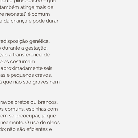
lículo pilosebáceo – que
 também atinge mais de
ne neonatal” é comum
da da criança e pode durar
edisposição genética,
 durante a gestação,
ão à transferência de
; eles costumam
 aproximadamente seis
as e pequenos cravos,
já que não são graves nem
cravos pretos ou brancos,
os comuns, espinhas com
vem se preocupar, já que
neamente. O uso de óleos
; não são eficientes e