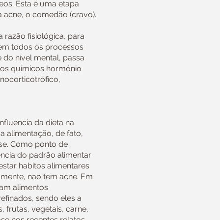
eos. Esta é uma etapa
a acne, o comedão (cravo).
razão fisiológica, para
 em todos os processos
 do nível mental, passa
ros químicos hormônio
nocorticotrófico,
nfluencia da dieta na
a alimentação, de fato,
ose. Como ponto de
encia do padrão alimentar
estar habitos alimentares
amente, nao tem acne. Em
ram alimentos
refinados, sendo eles a
 frutas, vegetais, carne,
se nos recentes relatos