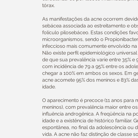
tórax.
As manifestações da acne ocorrem devi
sebácea associada ao estreitamento e ob
folículo pilosebáceo. Estas condições fav
microorganismos, sendo o Propionibacte
infeccioso mais comumente envolvido na
Não existe perfil epidemiológico universal
de que sua prevalência varie entre 35% e
com incidência de 79 a 95% entre os adol
chegar a 100% em ambos os sexos. Em ge
acne acomete 95% dos meninos e 83% da
idade.
O aparecimento é precoce (11 anos para m
meninos), com prevalência maior entre o
influência androgênica. A freqüência na
idade e a existência de histórico familiar.
espontânea, no final da adolescência ou
vida. A acne não faz distinção de classe so