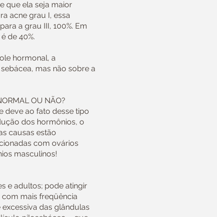
e que ela seja maior
ra acne grau I, essa
 para a grau III, 100%. Em
 é de 40%.
role hormonal, a
o sebácea, mas não sobre a
NORMAL OU NÃO?
e deve ao fato desse tipo
dução dos hormônios, o
as causas estão
acionadas com ovários
nios masculinos!
 e adultos; pode atingir
e com mais freqüência
e excessiva das glândulas