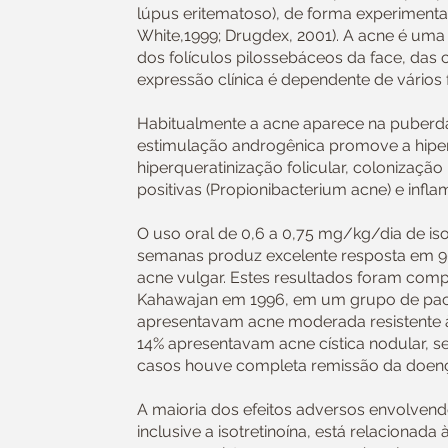
lúpus eritematoso), de forma experimental
White,1999; Drugdex, 2001). A acne é uma
dos folículos pilossebáceos da face, das c
expressão clínica é dependente de vários 
Habitualmente a acne aparece na puberd
estimulação androgênica promove a hip
hiperqueratinização folicular, colonização
positivas (Propionibacterium acne) e infla
O uso oral de 0,6 a 0,75 mg/kg/dia de iso
semanas produz excelente resposta em 9
acne vulgar. Estes resultados foram com
Kahawajan em 1996, em um grupo de pac
apresentavam acne moderada resistente à
14% apresentavam acne cística nodular,
casos houve completa remissão da doen
A maioria dos efeitos adversos envolvendo
inclusive a isotretinoína, está relacionad