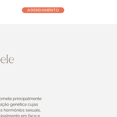
AGENDAMENTO
ele
omete principalmente
ição genética cujas
s hormônios sexuais,
ncipalmente em face e