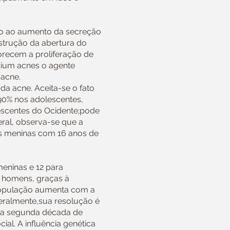
do ao aumento da secreção
strução da abertura do
orecem a proliferação de
rium acnes o agente
 acne.
 da acne. Aceita-se o fato
 90% nos adolescentes,
escentes do Ocidente;pode
ral, observa-se que a
s meninas com 16 anos de
eninas e 12 para
s homens, graças à
 população aumenta com a
 Geralmente,sua resolução é
 da segunda década de
cial. A influência genética