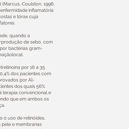
 (Marcus, Coulston, 1996;
 enfermidade inflamatória
ostas e tórax cuja
fatores.
ade, quando a
erprodução de sebo, com
 por bactérias gram-
maçãolocal.
tretinoína por 16 a 35
0,4% dos pacientes com
provados por Al-
ientes dos quais 56%
 terapia convencional e
 sendo que em ambos os
ça.
 o uso de retinóides,
a à pele e membranas