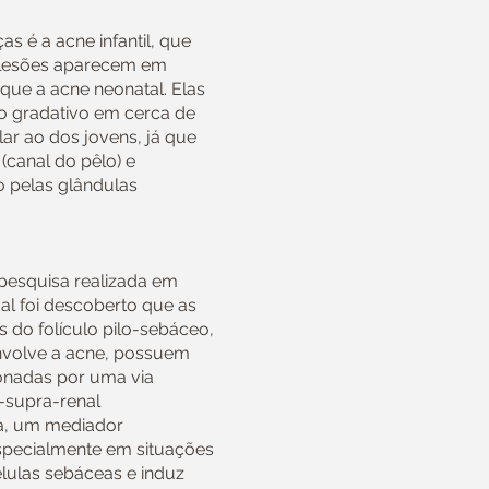
s é a acne infantil, que
As lesões aparecem em
que a acne neonatal. Elas
gradativo em cerca de
lar ao dos jovens, já que
(canal do pêlo) e
 pelas glândulas
pesquisa realizada em
al foi descoberto que as
 do folículo pilo-sebáceo,
nvolve a acne, possuem
ionadas por uma via
e-supra-renal
na, um mediador
specialmente em situações
élulas sebáceas e induz