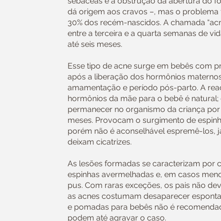
sebáceas e à obstrução da abertura do fo
dá origem aos cravos –, mas o problema
30% dos recém-nascidos. A chamada “ac
entre a terceira e a quarta semanas de vi
até seis meses.
Esse tipo de acne surge em bebês com pr
após a liberação dos hormônios maternos
amamentação e período pós-parto. A reaç
hormônios da mãe para o bebê é natural
permanecer no organismo da criança por
meses. Provocam o surgimento de espinh
porém não é aconselhável espremê-los, 
deixam cicatrizes.
As lesões formadas se caracterizam por 
espinhas avermelhadas e, em casos men
pus. Com raras exceções, os pais não de
as acnes costumam desaparecer esponta
e pomadas para bebês não é recomendado
podem até agravar o caso.