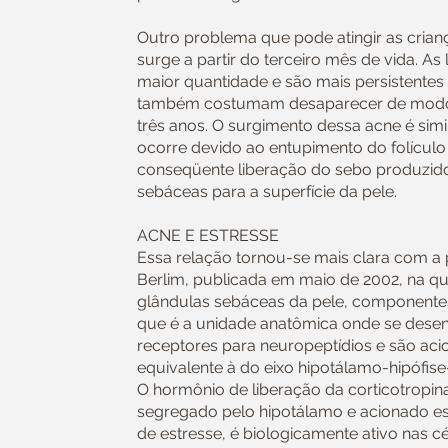
Outro problema que pode atingir as criança
surge a partir do terceiro mês de vida. 
maior quantidade e são mais persistentes 
também costumam desaparecer de modo 
três anos. O surgimento dessa acne é simi
ocorre devido ao entupimento do folículo 
conseqüente liberação do sebo produzido
sebáceas para a superfície da pele.
ACNE E ESTRESSE
Essa relação tornou-se mais clara com a 
Berlim, publicada em maio de 2002, na qu
glândulas sebáceas da pele, componentes
que é a unidade anatômica onde se dese
receptores para neuropeptídios e são ac
equivalente à do eixo hipotálamo-hipófis
O hormônio de liberação da corticotropi
segregado pelo hipotálamo e acionado e
de estresse, é biologicamente ativo nas c