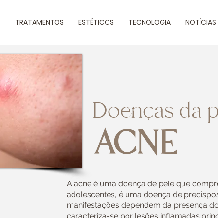
S
TRATAMENTOS
ESTÉTICOS
TECNOLOGIA
NOTÍCIAS
Doen
as da p
ç
ACN
E
A acne é uma doença de pele que compr
adolescentes, é uma doença de predispos
manifestações dependem da presença do
caracteriza-se por lesões inflamadas pri