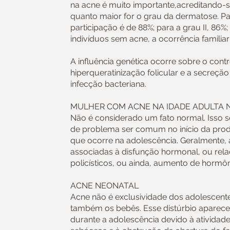
na acne é muito importante,acreditando-s
quanto maior for o grau da dermatose. Pa
participação é de 88%; para a grau II, 86%;
indivíduos sem acne, a ocorrência familiar
A influência genética ocorre sobre o cont
hiperqueratinização folicular e a secreçã
infecção bacteriana.
MULHER COM ACNE NA IDADE ADULTA 
Não é considerado um fato normal. Isso s
de problema ser comum no início da pro
que ocorre na adolescência. Geralmente, 
associadas à disfunção hormonal, ou rel
policísticos, ou ainda, aumento de hormô
ACNE NEONATAL
Acne não é exclusividade dos adolescentes
também os bebês. Esse distúrbio aparec
durante a adolescência devido à atividad