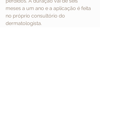
perdidos. A duração vai de seis 
meses a um ano e a aplicação é feita 
no próprio consultório do 
dermatologista.
Dicas de Beleza
Ver tudo
Posts Relacionados