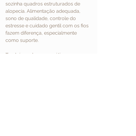
sozinha quadros estruturados de 
alopecia. Alimentação adequada, 
sono de qualidade, controle do 
estresse e cuidado gentil com os fios 
fazem diferença, especialmente 
como suporte.
Também vale rever práticas que 
pioram a fragilidade, como tração 
excessiva, químicas repetidas sem 
intervalo, uso intenso de calor sem 
proteção e lavagens inadequadas 
para o tipo de couro cabeludo. Em 
quem já tem inflamação, oleosidade 
excessiva ou sensibilidade, o manejo 
correto da higiene é parte do cuidado.
Ao mesmo tempo, é preciso evitar 
culpa. Nem toda queda ocorre por 