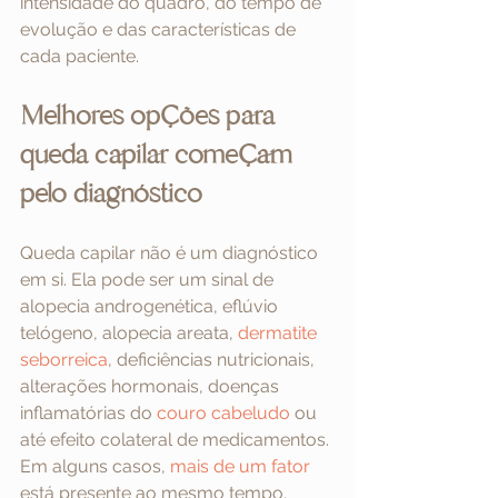
intensidade do quadro, do tempo de 
evolução e das características de 
cada paciente.
Melhores opções para 
queda capilar começam 
pelo diagnóstico
Queda capilar não é um diagnóstico 
em si. Ela pode ser um sinal de 
alopecia androgenética, eflúvio 
telógeno, alopecia areata, 
dermatite 
seborreica
, deficiências nutricionais, 
alterações hormonais, doenças 
inflamatórias do 
couro cabeludo
 ou 
até efeito colateral de medicamentos. 
Em alguns casos, 
mais de um fator
está presente ao mesmo tempo.