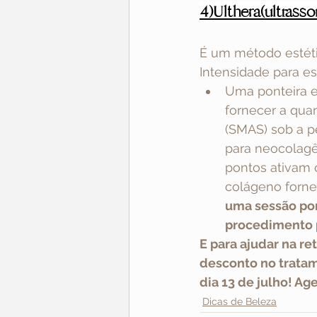
4)Ulthera(ultrass
É um método estétic
Intensidade para es
Uma ponteira e
fornecer a qua
(SMAS) sob a p
para neocolagê
pontos ativam 
colágeno fornec
uma sessão por
procedimento p
E para ajudar na r
desconto no tratame
dia 13 de julho! Ag
Dicas de Beleza