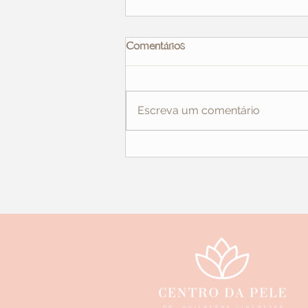
Comentários
Escreva um comentário
Depilação a laser vale a pena?
Aqui vou listar os prós e
contras do procedimento para
rosto e corpo.