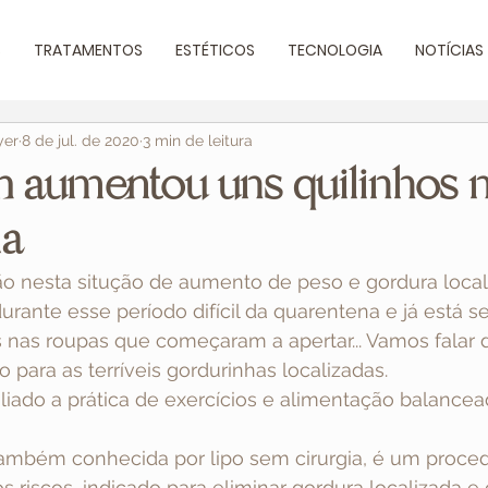
S
TRATAMENTOS
ESTÉTICOS
TECNOLOGIA
NOTÍCIAS
yer
8 de jul. de 2020
3 min de leitura
 aumentou uns quilinhos 
na
o nesta situção de aumento de peso e gordura locali
durante esse período difícil da quarentena e já está s
s nas roupas que começaram a apertar... Vamos falar 
para as terríveis gordurinhas localizadas. 
iado a prática de exercícios e alimentação balancead
também conhecida por lipo sem cirurgia, é um proce
 riscos, indicado para eliminar gordura localizada e c