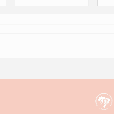
Mancha no buço: como tirar?
Harm
O que pode ser?
Bioes
o pr