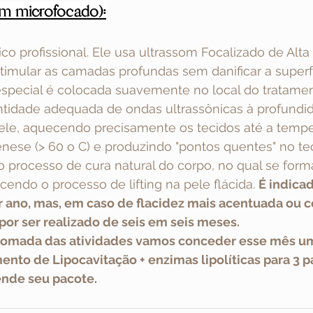
om microfocado):
o profissional. Ele usa ultrassom Focalizado de Alta 
timular as camadas profundas sem danificar a superfí
special é colocada suavemente no local do tratamen
ntidade adequada de ondas ultrassônicas à profundi
ele, aquecendo precisamente os tecidos até a temper
nese (> 60 o C) e produzindo "pontos quentes" no tec
o processo de cura natural do corpo, no qual se for
endo o processo de lifting na pele flácida.
É indica
 ano, mas, em caso de flacidez mais acentuada ou cel
or ser realizado de seis em seis meses.
etomada das atividades vamos conceder esse mês um
nto de Lipocavitação + enzimas lipolíticas para 3 p
ende seu pacote. 