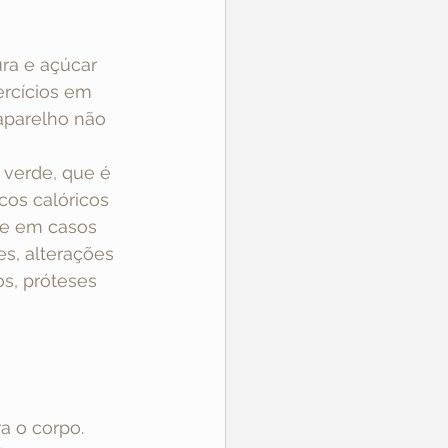
ercícios em 
aparelho não 
verde, que é 
os calóricos 
 e em casos 
s, alterações 
s, próteses 
a o corpo. 