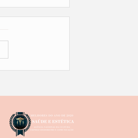
onização Facial ?
timuladores ? Afinal qual
eenchimento devo fazer ?