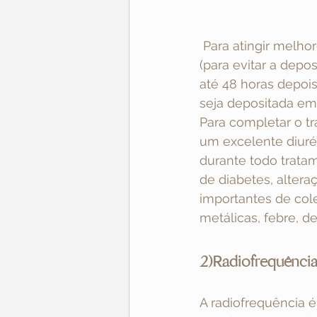
 Para atingir melhores resultados deve-se restringir o consumo de gordura e açúcar 
(para evitar a depo
até 48 horas depois
seja depositada em 
Para completar o t
um excelente diuré
durante todo trata
de diabetes, altera
importantes de cole
metálicas, febre, de
2)Radiofrequênci
A radiofrequência é