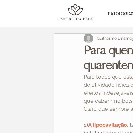
PATOLOGIA
Guilherme Linzme
Para quem
quarente
Para todos que estã
de atividade física 
efeitos indesejávei
que cabem no bolso 
Claro que sempre al
1)
A lipocavitação
,
 
estético com poucos