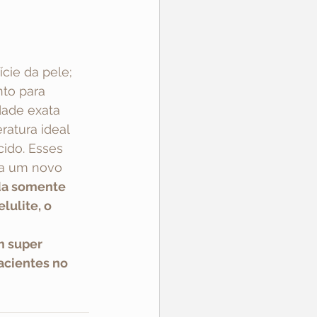
cie da pele;
to para 
dade exata 
atura ideal 
ido. Esses 
ma um novo 
da somente 
ulite, o 
 super 
acientes no 