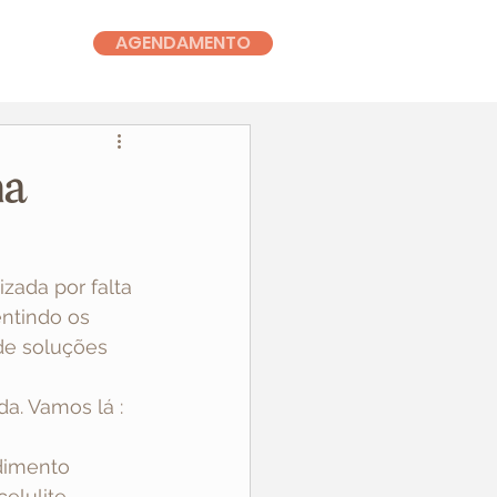
AGENDAMENTO
na
zada por falta 
entindo os 
de soluções 
a. Vamos lá :
dimento 
elulite, 