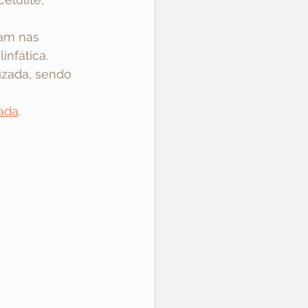
ram nas 
infática. 
izada, sendo 
zada
. 