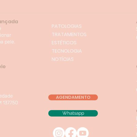
vançada
PATOLOGIAS
e
TRATAMENTOS
ionar
a pele.
ESTÉTICOS
TECNOLOGIA
NOTÍCIAS
ele
iedade
AGENDAMENTO
M 137750
Whatsapp