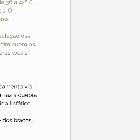
e 36 a 42º C, 
es. O 
ras 
ctação das 
, diminuem os 
es locais, 
icamento via 
, faz a quebra 
do linfático 
 dos braços, 