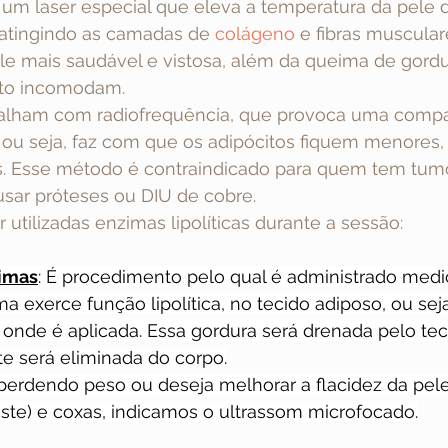
um laser especial que eleva a temperatura da pele d
atingindo as camadas de 
colágeno
e fibras muscular
le mais saudável e vistosa, além da queima de gordu
nto incomodam.
balham com radiofrequência, que provoca uma compa
, ou seja, faz com que os adipócitos fiquem menores
s. Esse método é contraindicado para quem tem tumor
sar próteses ou DIU de cobre.
tilizadas enzimas lipolíticas durante a sessão:
zimas
: É procedimento pelo qual é administrado med
a exerce função lipolítica, no tecido adiposo, ou seja
 onde é aplicada. Essa gordura será drenada pelo teci
e será eliminada do corpo.
perdendo peso ou deseja melhorar a flacidez da pele
ste) e coxas, indicamos o ultrassom microfocado.