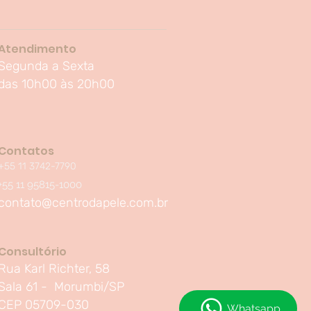
Atendimento
Segunda a Sexta
das 10h00 à
s 20h00
Contatos
+55 11 3742-7790
+55 11 95815-1000
contato@centrodapele.com.br
Consultório
Rua Karl Richter, 58
Sala 61 - Morumbi/SP
CEP 05709-030
Whatsapp