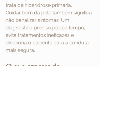
trata de hiperidrose primária.
Cuidar bem da pele também significa 
não banalizar sintomas. Um 
diagnóstico preciso poupa tempo, 
evita tratamentos ineficazes e 
direciona o paciente para a conduta 
mais segura.
O que esperar do 
acompanhamento 
dermatológico
O maior erro no manejo da 
hiperidrose é tratar o problema como 
se houvesse uma solução única. Na 
prática, o controle costuma ser 
individualizado. Há casos leves que 
respondem com medidas tópicas 