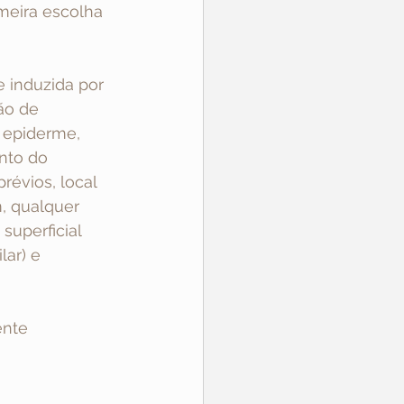
meira escolha 
 induzida por 
ão de 
 epiderme, 
nto do 
évios, local 
, qualquer 
superficial 
ar) e 
ente 