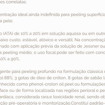
es correlatas;
ntração ideal ainda indefinida para peeling superficia
a pele;
ico (ATA) de 10% a 20% em solução aquosa ou em outr
aixo custo, estável, atóxico e versátil. Na concentraç
ado com aplicação prévia da solução de Jessner ou
a peeling médio; o uso focal pode ser feito com con
50% a 90%.
gente para peeling profundo na formulação clássica 
l 88%, 3 gotas de óleo de cróton, 8 gotas de sabão l
nhecido como phenol-croton oil peel ou formulações
ace ou de forma localizada nas regiões perioral e per
rdíaca, considerada rara,e toxicidade renal, sendo obr
ação pré-operatória e monitorização.Constitui padrão