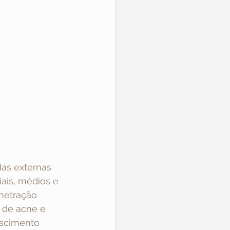
as externas 
ais, médios e 
netração 
 de acne e 
escimento 