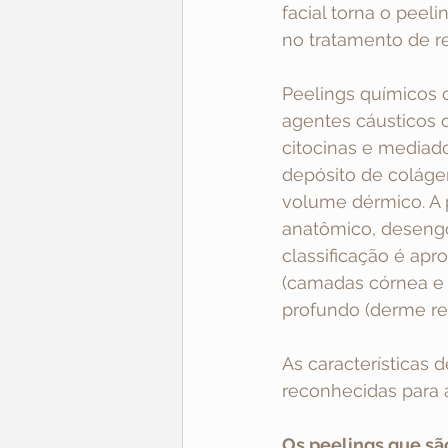
facial torna o peel
no tratamento de re
Peelings químicos c
agentes cáusticos 
citocinas e mediad
depósito de coláge
volume dérmico. A 
anatômico, desengo
classificação é apro
(camadas córnea e g
profundo (derme ret
As características 
reconhecidas para 
Os peelings que são