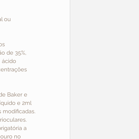
l ou 
os 
ão de 35%, 
 ácido 
centrações 
de Baker e 
íquido e 2ml 
 modificadas. 
ioculares. 
igatória a 
-ouro no 