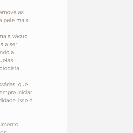
 remove as 
a pele mais 
ma a vácuo 
a a ser 
ando a 
uelas 
ologista 
sárias, que 
empre iniciar 
idade. Isso é 
cimento, 
ros 