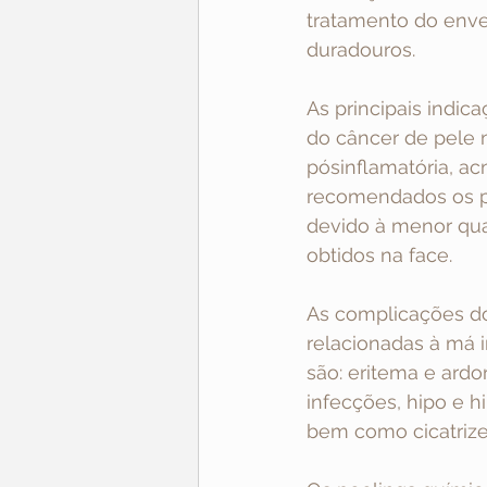
tratamento do enve
duradouros.
As principais indi
do câncer de pele
pósinflamatória, acn
recomendados os peel
devido à menor qua
obtidos na face.
As complicações do
relacionadas à má i
são: eritema e ardo
infecções, hipo e 
bem como cicatrizes