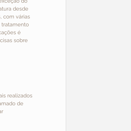
exceção do 
atura desde 
, com várias 
 tratamento 
cações é 
cisas sobre 
s realizados 
hamado de 
r 