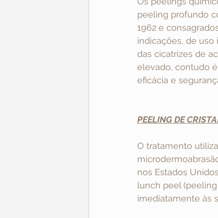
Os peelings químic
peeling profundo co
1962 e consagrados 
indicações, de uso
das cicatrizes de a
elevado, contudo é 
eficácia e seguranç
PEELING DE CRISTA
O tratamento utiliz
microdermoabrasão 
nos Estados Unidos
lunch peel (peeling
imediatamente às s