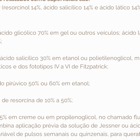
(resorcinol 14%, ácido salicílico 14% e ácido lático 1
ácido glicólico 70% em gel ou outros veículos; ácido l
;
ácido salicílico 30% em etanol ou polietilenoglicol, m
icos e dos fototipos IV a VI de Fitzpatrick;
do pirúvico 50% ou 60% em etanol;
 de resorcina de 10% a 50%;
U) 5% em creme ou em propilenoglicol, no chamado fl
bina aplicação prévia da solução de Jessner ou ácido
iável de pulsos semanais ou quinzenais, para querat