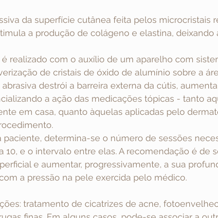
ssiva da superfície cutânea feita pelos microcristais
timula a produção de colágeno e elastina, deixando 
é realizado com o auxílio de um aparelho com siste
rização de cristais de óxido de alumínio sobre a áre
o abrasiva destrói a barreira externa da cútis, aument
cializando a ação das medicações tópicas - tanto aq
iente em casa, quanto àquelas aplicadas pelo dermat
procedimento.
a paciente, determina-se o número de sessões neces
 a 10, e o intervalo entre elas. A recomendação é de s
rficial e aumentar, progressivamente, a sua profund
 com a pressão na pele exercida pelo médico.
ações: tratamento de cicatrizes de acne, fotoenvelhe
rugas finas. Em alguns casos, pode-se associar a out