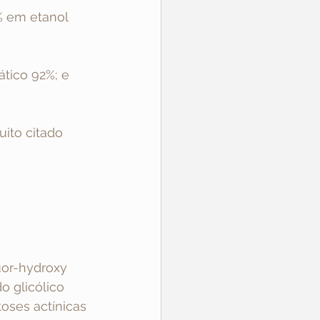
4% em etanol 
ático 92%; e 
uito citado 
uor-hydroxy 
 glicólico 
oses actínicas 