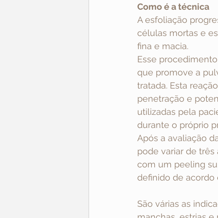
Como é a técnica
A esfoliação progre
células mortas e es
fina e macia.
Esse procedimento 
que promove a pulve
tratada. Esta reaçã
penetração e poten
utilizadas pela pac
durante o próprio 
Após a avaliação d
pode variar de três
com um peeling supe
definido de acordo
São várias as indic
manchas, estrias e 