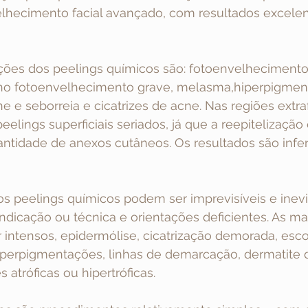
lhecimento facial avançado, com resultados excelen
cações dos peelings químicos são: fotoenvelheciment
 no fotoenvelhecimento grave, melasma,hiperpigmen
e e seborreia e cicatrizes de acne. Nas regiões extraf
ings superficiais seriados, já que a reepitelização é 
ntidade de anexos cutâneos. Os resultados são infer
s peelings químicos podem ser imprevisíveis e inevi
ndicação ou técnica e orientações deficientes. As ma
r intensos, epidermólise, cicatrização demorada, esco
hiperpigmentações, linhas de demarcação, dermatite d
 atróficas ou hipertróficas.