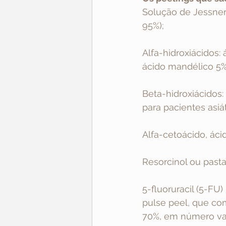
Solução de Jessner 
95%);
Alfa-hidroxiácidos: 
ácido mandélico 5%
Beta-hidroxiácidos: 
para pacientes asiát
Alfa-cetoácido, áci
Resorcinol ou pasta
5-fluoruracil (5-F
pulse peel, que com
70%, em número var