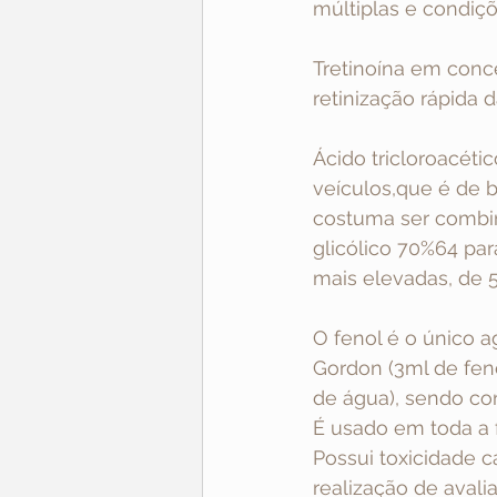
múltiplas e condiçõ
Tretinoína em conce
retinização rápida d
Ácido tricloroacét
veículos,que é de b
costuma ser combin
glicólico 70%64 par
mais elevadas, de 
O fenol é o único a
Gordon (3ml de feno
de água), sendo co
É usado em toda a f
Possui toxicidade ca
realização de avali