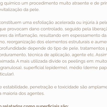
ing químico um procedimento muito atraente e de pri
vitalização da pele.
onstituem uma esfoliação acelerada ou injúria à pele
que provocam dano controlado, seguido pela liberaç
ores da inflamação, resultando em espessamento da
no, reorganização dos elementos estruturais e aume
profundidade depende do tipo de pele, tratamentos pr
rduramento, técnica de aplicação, agente etc. Assim
ximada. A mais utilizada divide os peelings em: muito 
ranulosa), superficial (epiderme), médio (derme papil
icular).
de estabilidade, penetração e toxicidade são amplam
a maioria dos agentes.
 relatados como superficiais são: