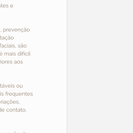
tes e 
o, prevenção 
tação 
aciais, são 
mais difícil 
iores aos 
táveis ou 
is frequentes 
riações, 
e contato, 