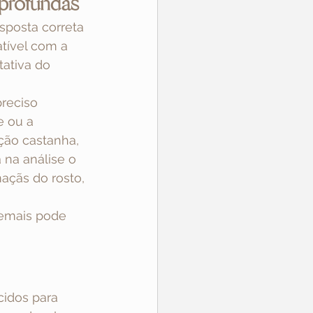
 profundas
sposta correta 
tível com a 
tativa do 
reciso 
e ou a 
ção castanha, 
 na análise o 
açãs do rosto, 
demais pode 
idos para 