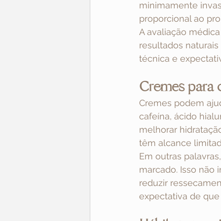
minimamente invasi
proporcional ao pr
A avaliação médica 
resultados naturais
técnica e expectativ
Cremes para 
Cremes podem ajud
cafeína, ácido hial
melhorar hidratação
têm alcance limita
Em outras palavras
marcado. Isso não i
reduzir ressecament
expectativa de que 