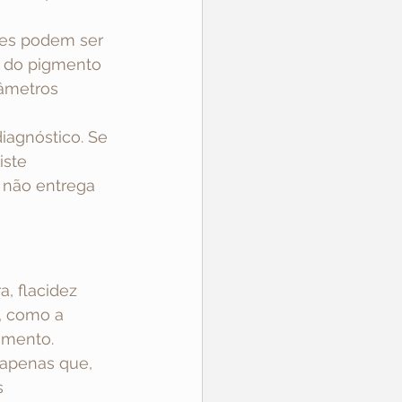
tes podem ser 
e do pigmento 
âmetros 
agnóstico. Se 
iste 
não entrega 
, flacidez 
, como a 
tamento.
a apenas que, 
s 