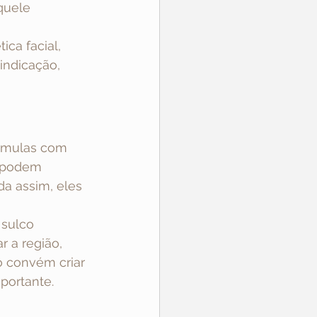
quele 
ca facial, 
indicação, 
rmulas com 
s podem 
da assim, eles 
sulco 
 a região, 
o convém criar 
portante.