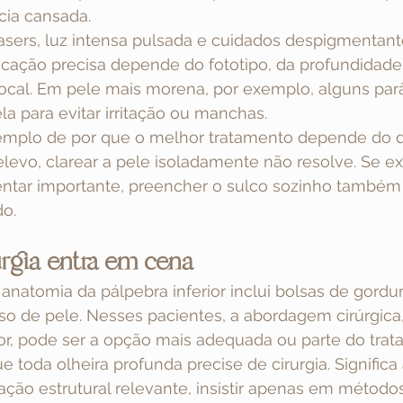
ncia cansada.
lasers, luz intensa pulsada e cuidados despigmentan
dicação precisa depende do fototipo, da profundidad
 local. Em pele mais morena, por exemplo, alguns par
a para evitar irritação ou manchas.
mplo de por que o melhor tratamento depende do di
evo, clarear a pele isoladamente não resolve. Se ex
tar importante, preencher o sulco sozinho também 
do.
rgia entra em cena
natomia da pálpebra inferior inclui bolsas de gordura
so de pele. Nesses pacientes, a abordagem cirúrgica
rior, pode ser a opção mais adequada ou parte do tra
ue toda olheira profunda precise de cirurgia. Signific
ação estrutural relevante, insistir apenas em método