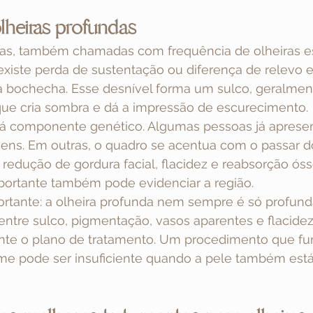
lheiras profundas
das, também chamadas com frequência de olheiras est
iste perda de sustentação ou diferença de relevo e
e a bochecha. Esse desnível forma um sulco, geralme
que cria sombra e dá a impressão de escurecimento.
há componente genético. Algumas pessoas já aprese
ens. Em outras, o quadro se acentua com o passar d
redução de gordura facial, flacidez e reabsorção óss
ortante também pode evidenciar a região.
rtante: a olheira profunda nem sempre é só profun
ntre sulco, pigmentação, vasos aparentes e flacidez
e o plano de tratamento. Um procedimento que fu
me pode ser insuficiente quando a pele também está