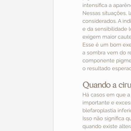
intensifica a aparê
Nessas situações, 
considerados. A in
e da sensibilidade
exigem maior cautel
Esse é um bom exe
a sombra vem do rel
componente pigmen
o resultado espera
Quando a ciru
Há casos em que a a
importante e exces
blefaroplastia infe
Isso não significa q
quando existe alter