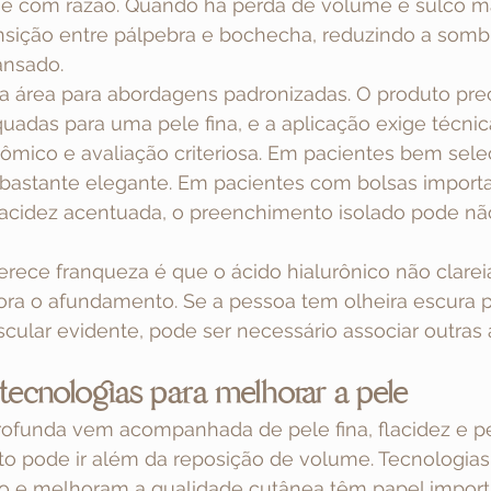
, e com razão. Quando há perda de volume e sulco m
ansição entre pálpebra e bochecha, reduzindo a somb
ansado.
 área para abordagens padronizadas. O produto preci
quadas para uma pele fina, e a aplicação exige técnic
mico e avaliação criteriosa. Em pacientes bem sele
 bastante elegante. Em pacientes com bolsas importa
flacidez acentuada, o preenchimento isolado pode nã
rece franqueza é que o ácido hialurônico não clare
ora o afundamento. Se a pessoa tem olheira escura 
ular evidente, pode ser necessário associar outras
tecnologias para melhorar a pele
rofunda vem acompanhada de pele fina, flacidez e p
nto pode ir além da reposição de volume. Tecnologias
 e melhoram a qualidade cutânea têm papel import