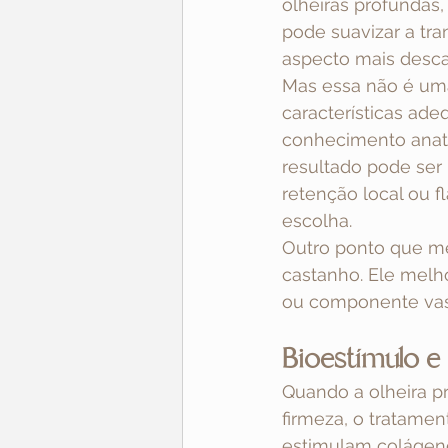
olheiras profundas
pode suavizar a tr
aspecto mais desc
Mas essa não é uma
características ade
conhecimento anatô
resultado pode ser
retenção local ou 
escolha.
Outro ponto que me
castanho. Ele melh
ou componente vasc
Bioestímulo e 
Quando a olheira p
firmeza, o tratame
estimulam colágeno