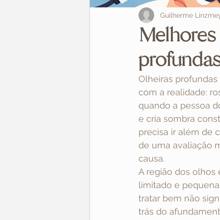
Guilherme Linzme
Melhores 
profunda
Olheiras profund
com a realidade: r
quando a pessoa do
e cria sombra cons
precisa ir além de 
de uma avaliação 
causa.
A região dos olhos 
limitado e pequenas
tratar bem não sign
trás do afundament