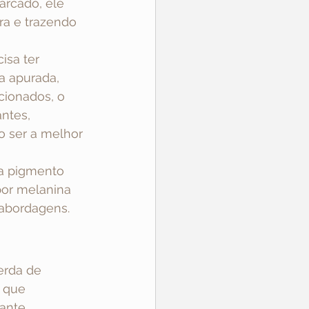
arcado, ele 
ra e trazendo 
sa ter 
a apurada, 
cionados, o 
ntes, 
o ser a melhor 
ia pigmento 
por melanina 
 abordagens.
erda de 
 que 
ante, 