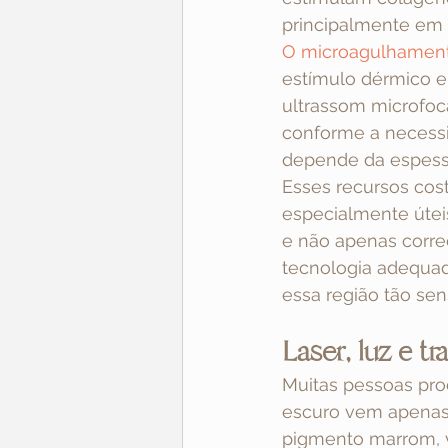
principalmente em
O microagulhamen
estímulo dérmico e
ultrassom microfoc
conforme a necessi
depende da espessu
Esses recursos cos
especialmente útei
e não apenas correç
tecnologia adequad
essa região tão sens
Laser, luz e t
Muitas pessoas pro
escuro vem apenas
pigmento marrom, v