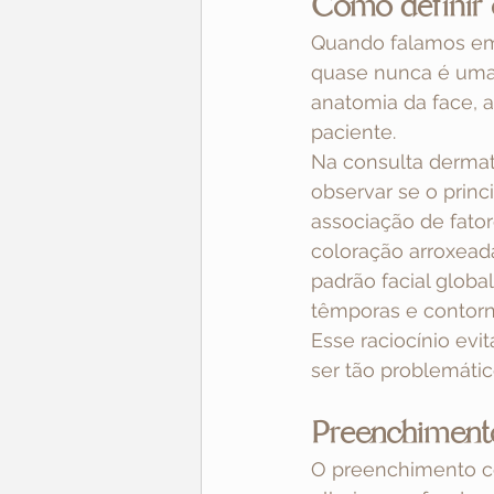
Como definir 
Quando falamos em 
quase nunca é uma 
anatomia da face, a
paciente.
Na consulta dermato
observar se o princ
associação de fator
coloração arroxeada
padrão facial globa
têmporas e contorn
Esse raciocínio evi
ser tão problemátic
Preenchimento
O preenchimento co