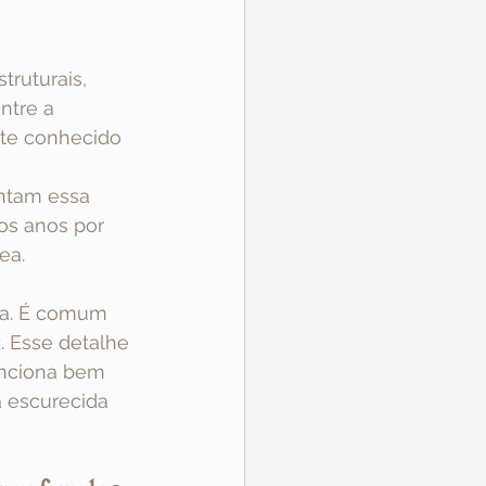
ruturais, 
ntre a 
nte conhecido 
ntam essa 
os anos por 
ea. 
da. É comum 
. Esse detalhe 
nciona bem 
 escurecida 