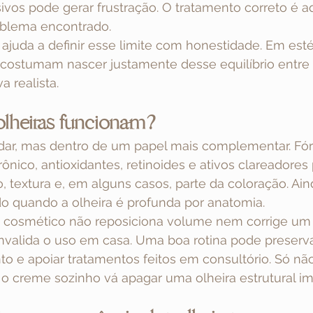
vos pode gerar frustração. O tratamento correto é a
oblema encontrado.
ajuda a definir esse limite com honestidade. Em estéti
 costumam nascer justamente desse equilíbrio entre 
a realista.
olheiras funcionam?
ar, mas dentro de um papel mais complementar. Fó
urônico, antioxidantes, retinoides e ativos clareadore
, textura e, em alguns casos, parte da coloração. Ain
do quando a olheira é profunda por anatomia.
, cosmético não reposiciona volume nem corrige um 
nvalida o uso em casa. Uma boa rotina pode preservar
o e apoiar tratamentos feitos em consultório. Só nã
o creme sozinho vá apagar uma olheira estrutural im