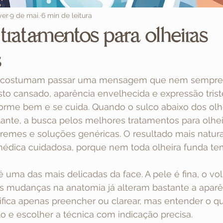
yer
9 de mai.
6 min de leitura
tratamentos para olheiras
s
as costumam passar uma mensagem que nem sempre
osto cansado, aparência envelhecida e expressão tris
rme bem e se cuida. Quando o sulco abaixo dos ol
tante, a busca pelos melhores tratamentos para olhei
cremes e soluções genéricas. O resultado mais natura
médica cuidadosa, porque nem toda olheira funda t
é uma das mais delicadas da face. A pele é fina, o vo
 mudanças na anatomia já alteram bastante a aparênc
ifica apenas preencher ou clarear, mas entender o qu
o e escolher a técnica com indicação precisa.