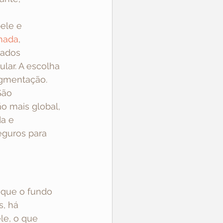
ele e 
lhada
, 
cados 
lar. A escolha 
igmentação.
São 
o mais global, 
a e 
eguros para 
 que o fundo 
, há 
le, o que 