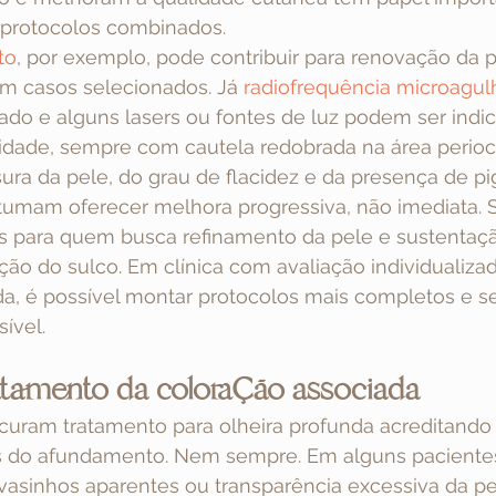
 protocolos combinados.
to
, por exemplo, pode contribuir para renovação da p
m casos selecionados. Já 
radiofrequência microagu
ado e alguns lasers ou fontes de luz podem ser indi
dade, sempre com cautela redobrada na área periocu
ra da pele, do grau de flacidez e da presença de p
tumam oferecer melhora progressiva, não imediata. 
s para quem busca refinamento da pele e sustentaçã
ão do sulco. Em clínica com avaliação individualizad
a, é possível montar protocolos mais completos e s
ível.
ratamento da coloração associada
curam tratamento para olheira profunda acreditando
 do afundamento. Nem sempre. Em alguns pacientes
asinhos aparentes ou transparência excessiva da pe