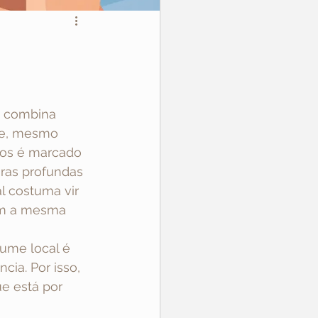
 combina 
te, mesmo 
hos é marcado 
ras profundas 
l costuma vir 
em a mesma 
lume local é 
ia. Por isso, 
e está por 